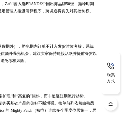
aful曾入选BRANDZ中国出海品牌50强，巅峰时期
法院已指定管理人推进清算程序，跨境通将丧失对其控制权。
统默认假期外），豁免期内订单不计入发货时效考核，系统
提供额外曝光机会，建议卖家保持链接活跃并提前备货以
以避免考核风险。
联系
方式
续向“日常护理”和“高复购”倾斜，而非追逐短期流行趋势。
可重复购买基础产品的偏好不断增强。榜单前列依然由熟悉
 Mighty Patch（祛痘）连续多个季度位居第一，尽