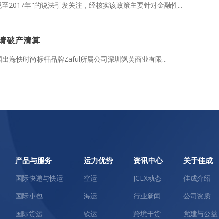
至2017年"的说法引发关注，经核实该政策主要针对金融性...
申请破产清算
国出海快时尚标杆品牌Zaful所属公司深圳飒芙商业有限...
产品与服务
运力优势
资讯中心
关于佳成
国际快递与快运
空运
JCEX动态
佳成介绍
国际小包
海运
行业新闻
公司资质
国际货运
铁运
跨境干货
党建与公益