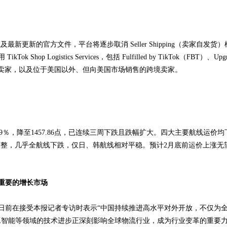
最新更新的官方文件，平台将逐步取消 Seller Shipping（卖家自发货）
gistics Services，包括 Fulfilled by TikTok（FBT）、Upgraded Ti
营的卖家，以及位于美国以外、但向美国市场销售的跨境卖家。
.39％，降至1457.86点，已连续三周下跌且跌幅扩大。四大主要航线运
也跟随调整，几乎全航线下跌，仅日、韩航线相对平稳。预计2月底前运价上涨无
重要的增长市场
日前在接受本报记者专访时表示“中国持续推进高水平对外开放，不仅为
工智能等领域的技术进步正深刻影响全球物流行业，成为行业变革的重要