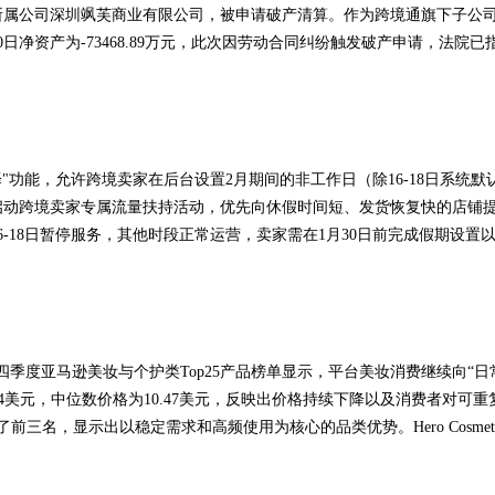
ul所属公司深圳飒芙商业有限公司，被申请破产清算。作为跨境通旗下子公司，Z
月30日净资产为-73468.89万元，此次因劳动合同纠纷触发破产申请，
择"功能，允许跨境卖家在后台设置2月期间的非工作日（除16-18日系
启动跨境卖家专属流量扶持活动，优先向休假时间短、发货恢复快的店铺
-18日暂停服务，其他时段正常运营，卖家需在1月30日前完成假期设置
据，2025年第四季度亚马逊美妆与个护类Top25产品榜单显示，平台美妆消费继
4.84美元，中位数价格为10.47美元，反映出价格持续下降以及消费者对
显示出以稳定需求和高频使用为核心的品类优势。Hero Cosmetics 的