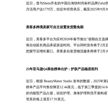
近日，曾与Shein齐名的中国出海快时尚标杆品牌Zaf
月活用户达1779万，但近年经营承压，截至2025年9
美客多跨境卖家可自主设置发货豁免期
近日，美客多平台为应对2026年春节推出"假期自主选
将自动延长商品承诺派送时间。平台同时宣布将于2月
把握节后增长窗口。美客多自发货物流服务商将于2月16
25年亚马逊Q4美妆榜单出炉：护肤产品稳居前列
近日，根据 BeautyMatter Studio 发布的数
榜单产品平均售价降至12.44美元，低于第三季度的1
的功能型产品占据，祛痘护理、身体护理和洗手液构成了前三名，
管其价格上涨至17.91美元。