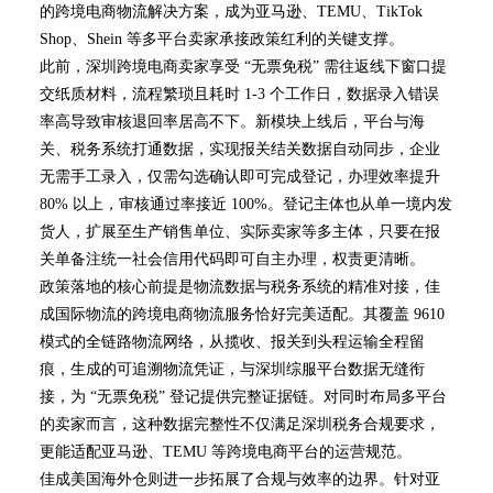
的跨境电商物流解决方案，成为亚马逊、TEMU、TikTok
Shop、Shein 等多平台卖家承接政策红利的关键支撑。
此前，深圳跨境电商卖家享受 “无票免税” 需往返线下窗口提
交纸质材料，流程繁琐且耗时 1-3 个工作日，数据录入错误
率高导致审核退回率居高不下。新模块上线后，平台与海
关、税务系统打通数据，实现报关结关数据自动同步，企业
无需手工录入，仅需勾选确认即可完成登记，办理效率提升
80% 以上，审核通过率接近 100%。登记主体也从单一境内发
货人，扩展至生产销售单位、实际卖家等多主体，只要在报
关单备注统一社会信用代码即可自主办理，权责更清晰。
政策落地的核心前提是物流数据与税务系统的精准对接，佳
成国际物流的跨境电商物流服务恰好完美适配。其覆盖 9610
模式的全链路物流网络，从揽收、报关到头程运输全程留
痕，生成的可追溯物流凭证，与深圳综服平台数据无缝衔
接，为 “无票免税” 登记提供完整证据链。对同时布局多平台
的卖家而言，这种数据完整性不仅满足深圳税务合规要求，
更能适配亚马逊、TEMU 等跨境电商平台的运营规范。
佳成美国海外仓则进一步拓展了合规与效率的边界。针对亚